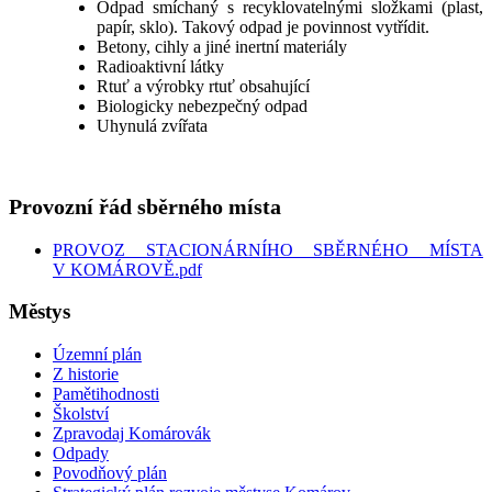
Odpad smíchaný s recyklovatelnými složkami (plast,
papír, sklo). Takový odpad je povinnost vytřídit.
Betony, cihly a jiné inertní materiály
Radioaktivní látky
Rtuť a výrobky rtuť obsahující
Biologicky nebezpečný odpad
Uhynulá zvířata
Provozní řád sběrného místa
PROVOZ STACIONÁRNÍHO SBĚRNÉHO MÍSTA
V KOMÁROVĚ.pdf
Městys
Územní plán
Z historie
Pamětihodnosti
Školství
Zpravodaj Komárovák
Odpady
Povodňový plán