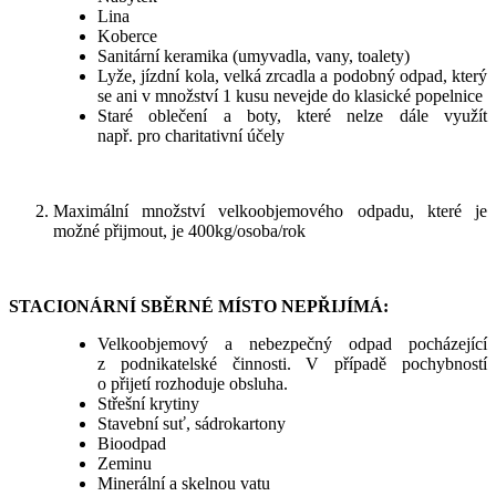
Lina
Koberce
Sanitární keramika (umyvadla, vany, toalety)
Lyže, jízdní kola, velká zrcadla a podobný odpad, který
se ani v množství 1 kusu nevejde do klasické popelnice
Staré oblečení a boty, které nelze dále využít
např. pro charitativní účely
Maximální množství velkoobjemového odpadu, které je
možné přijmout, je 400kg/osoba/rok
STACIONÁRNÍ SBĚRNÉ MÍSTO NEPŘIJÍMÁ:
Velkoobjemový a nebezpečný odpad pocházející
z podnikatelské činnosti. V případě pochybností
o přijetí rozhoduje obsluha.
Střešní krytiny
Stavební suť, sádrokartony
Bioodpad
Zeminu
Minerální a skelnou vatu