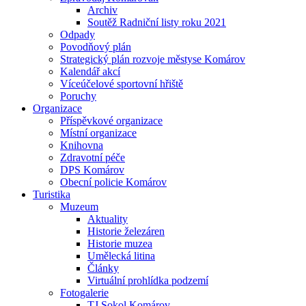
Archiv
Soutěž Radniční listy roku 2021
Odpady
Povodňový plán
Strategický plán rozvoje městyse Komárov
Kalendář akcí
Víceúčelové sportovní hřiště
Poruchy
Organizace
Příspěvkové organizace
Místní organizace
Knihovna
Zdravotní péče
DPS Komárov
Obecní policie Komárov
Turistika
Muzeum
Aktuality
Historie železáren
Historie muzea
Umělecká litina
Články
Virtuální prohlídka podzemí
Fotogalerie
TJ Sokol Komárov