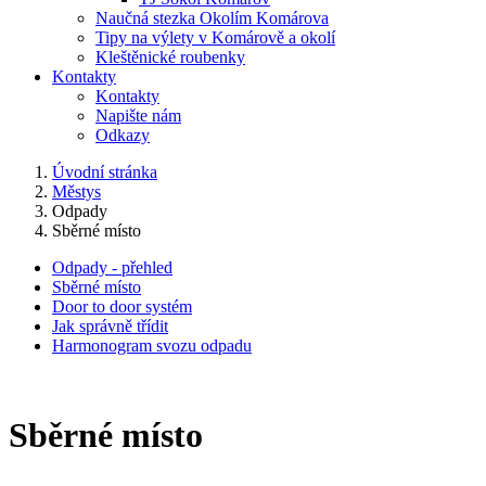
Naučná stezka Okolím Komárova
Tipy na výlety v Komárově a okolí
Kleštěnické roubenky
Kontakty
Kontakty
Napište nám
Odkazy
Úvodní stránka
Městys
Odpady
Sběrné místo
Odpady - přehled
Sběrné místo
Door to door systém
Jak správně třídit
Harmonogram svozu odpadu
Sběrné místo