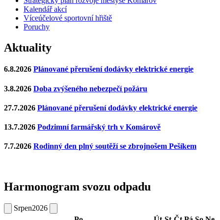
Strategický plán rozvoje městyse Komárov
Kalendář akcí
Víceúčelové sportovní hřiště
Poruchy
Aktuality
6.8.2026
Plánované přerušení dodávky elektrické energie
3.8.2026
Doba zvýšeného nebezpečí požáru
27.7.2026
Plánované přerušení dodávky elektrické energie
13.7.2026
Podzimní farmářský trh v Komárově
7.7.2026
Rodinný den plný soutěží se zbrojnošem Pešíkem
Harmonogram svozu odpadu
Srpen
2026
Po
Út
St
Čt
Pá
So
Ne