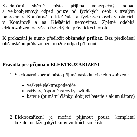
Stacionární sběrné místo přijímá nebezpečný odpad
a velkoobjemový odpad pouze od fyzických osob s trvalým
pobytem v Komárově a Kleštěnici a fyzických osob vlastnících
v Komárově a na Kleštěnici nemovitost. Zpětně odebírá
elektrozařízení od všech fyzických i právnických osob.
K prokázání je nutno předložit
občanský průkaz
. Bez předložení
občanského průkazu není možné odpad přijmout.
Pravidla pro přijímání ELEKTROZAŘÍZENÍ
Stacionární sběrné místo přijímá následující elektrozařízení:
veškeré elektrospotřebiče
zářivky, úsporné žárovky, svítidla
baterie (primární články, dobíjecí baterie a akumulátory)
Elektrozařízení je možné přijmout pouze kompletní
bez demontáže jakýchkoliv vnitřních součástí.