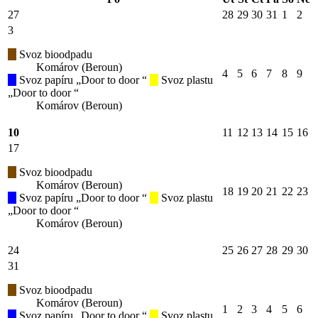
27
28
29
30
31
1
2
3
Svoz bioodpadu
Komárov (Beroun)
4
5
6
7
8
9
Svoz papíru „Door to door “
Svoz plastu
„Door to door “
Komárov (Beroun)
10
11
12
13
14
15
16
17
Svoz bioodpadu
Komárov (Beroun)
18
19
20
21
22
23
Svoz papíru „Door to door “
Svoz plastu
„Door to door “
Komárov (Beroun)
24
25
26
27
28
29
30
31
Svoz bioodpadu
Komárov (Beroun)
1
2
3
4
5
6
Svoz papíru „Door to door “
Svoz plastu