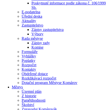
Poskytnuté informace podle zákona č. 106⁄1999
Sb.
E-podatelna
Úřední deska
Aktuality
Zastupitelstvo
Zápisy zastupitelstva
Výbory
Rada městyse
Zápisy rady
Komise
Formuláře
Vyhlášky
Poplatky
Rozpočet
Kontakty
Obdržené dotace
Rozklikávací rozpočet
Dotační program Městyse Komárov
Městys
Územní plán
Z historie
Pamětihodnosti
Školství
Zpravodaj Komárovák