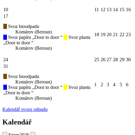
10
11
12
13
14
15
16
17
Svoz bioodpadu
Komárov (Beroun)
18
19
20
21
22
23
Svoz papíru „Door to door “
Svoz plastu
„Door to door “
Komárov (Beroun)
24
25
26
27
28
29
30
31
Svoz bioodpadu
Komárov (Beroun)
1
2
3
4
5
6
Svoz papíru „Door to door “
Svoz plastu
„Door to door “
Komárov (Beroun)
Kalendář svozu odpadu
Kalendář
Srpen
2026