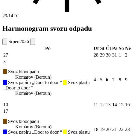
29/14 °C
Harmonogram svozu odpadu
Srpen
2026
Po
Út
St
Čt
Pá
So
Ne
27
28
29
30
31
1
2
3
Svoz bioodpadu
Komárov (Beroun)
4
5
6
7
8
9
Svoz papíru „Door to door “
Svoz plastu
„Door to door “
Komárov (Beroun)
10
11
12
13
14
15
16
17
Svoz bioodpadu
Komárov (Beroun)
18
19
20
21
22
23
Svoz papíru „Door to door “
Svoz plastu