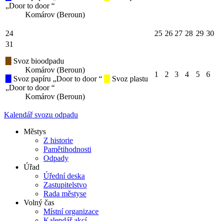
„Door to door “
Komárov (Beroun)
24
25
26
27
28
29
30
31
Svoz bioodpadu
Komárov (Beroun)
1
2
3
4
5
6
Svoz papíru „Door to door “
Svoz plastu
„Door to door “
Komárov (Beroun)
Kalendář svozu odpadu
Městys
Z historie
Pamětihodnosti
Odpady
Úřad
Úřední deska
Zastupitelstvo
Rada městyse
Volný čas
Místní organizace
Kalendář akcí