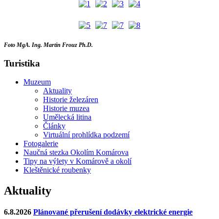
Foto MgA. Ing. Martin Frouz Ph.D.
Turistika
Muzeum
Aktuality
Historie železáren
Historie muzea
Umělecká litina
Články
Virtuální prohlídka podzemí
Fotogalerie
Naučná stezka Okolím Komárova
Tipy na výlety v Komárově a okolí
Kleštěnické roubenky
Aktuality
6.8.2026
Plánované přerušení dodávky elektrické energie