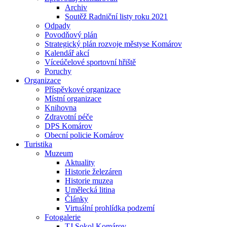
Archiv
Soutěž Radniční listy roku 2021
Odpady
Povodňový plán
Strategický plán rozvoje městyse Komárov
Kalendář akcí
Víceúčelové sportovní hřiště
Poruchy
Organizace
Příspěvkové organizace
Místní organizace
Knihovna
Zdravotní péče
DPS Komárov
Obecní policie Komárov
Turistika
Muzeum
Aktuality
Historie železáren
Historie muzea
Umělecká litina
Články
Virtuální prohlídka podzemí
Fotogalerie
TJ Sokol Komárov