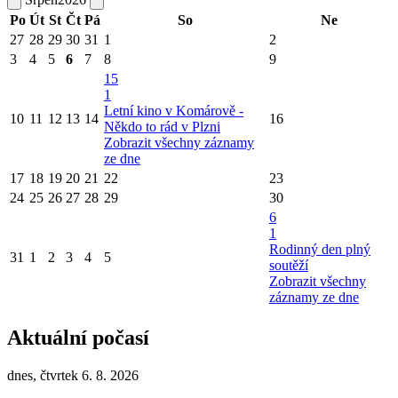
Po
Út
St
Čt
Pá
So
Ne
27
28
29
30
31
1
2
3
4
5
6
7
8
9
15
1
Letní kino v Komárově -
10
11
12
13
14
16
Někdo to rád v Plzni
Zobrazit všechny záznamy
ze dne
17
18
19
20
21
22
23
24
25
26
27
28
29
30
6
1
Rodinný den plný
31
1
2
3
4
5
soutěží
Zobrazit všechny
záznamy ze dne
Aktuální počasí
dnes, čtvrtek 6. 8. 2026