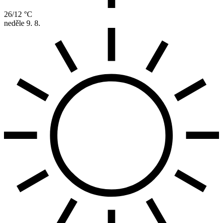
26/12 °C
neděle
9. 8.