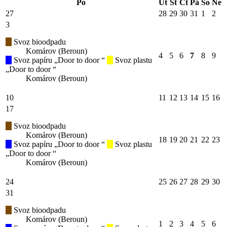
Po
Út
St
Čt
Pá
So
Ne
27
28
29
30
31
1
2
3
Svoz bioodpadu
Komárov (Beroun)
4
5
6
7
8
9
Svoz papíru „Door to door “
Svoz plastu
„Door to door “
Komárov (Beroun)
10
11
12
13
14
15
16
17
Svoz bioodpadu
Komárov (Beroun)
18
19
20
21
22
23
Svoz papíru „Door to door “
Svoz plastu
„Door to door “
Komárov (Beroun)
24
25
26
27
28
29
30
31
Svoz bioodpadu
Komárov (Beroun)
1
2
3
4
5
6