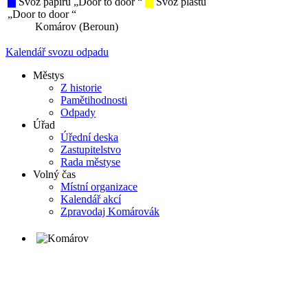
Svoz papíru „Door to door “
Svoz plastu
„Door to door “
Komárov (Beroun)
Kalendář svozu odpadu
Městys
Z historie
Pamětihodnosti
Odpady
Úřad
Úřední deska
Zastupitelstvo
Rada městyse
Volný čas
Místní organizace
Kalendář akcí
Zpravodaj Komárovák