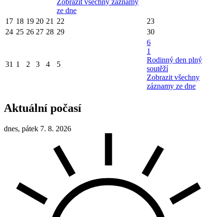
Zobrazit všechny záznamy
ze dne
17
18
19
20
21
22
23
24
25
26
27
28
29
30
6
1
Rodinný den plný
31
1
2
3
4
5
soutěží
Zobrazit všechny
záznamy ze dne
Aktuální počasí
dnes, pátek 7. 8. 2026