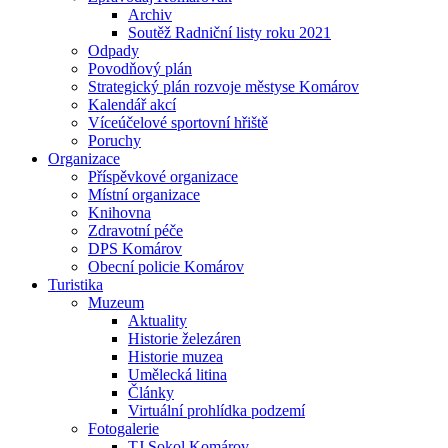
Archiv
Soutěž Radniční listy roku 2021
Odpady
Povodňový plán
Strategický plán rozvoje městyse Komárov
Kalendář akcí
Víceúčelové sportovní hřiště
Poruchy
Organizace
Příspěvkové organizace
Místní organizace
Knihovna
Zdravotní péče
DPS Komárov
Obecní policie Komárov
Turistika
Muzeum
Aktuality
Historie železáren
Historie muzea
Umělecká litina
Články
Virtuální prohlídka podzemí
Fotogalerie
TJ Sokol Komárov