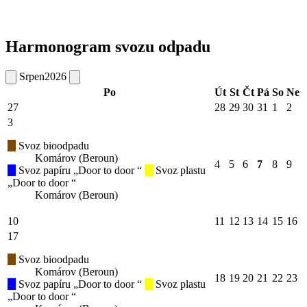
Harmonogram svozu odpadu
Srpen
2026
Po
Út
St
Čt
Pá
So
Ne
27
28
29
30
31
1
2
3
Svoz bioodpadu
Komárov (Beroun)
4
5
6
7
8
9
Svoz papíru „Door to door “
Svoz plastu
„Door to door “
Komárov (Beroun)
10
11
12
13
14
15
16
17
Svoz bioodpadu
Komárov (Beroun)
18
19
20
21
22
23
Svoz papíru „Door to door “
Svoz plastu
„Door to door “