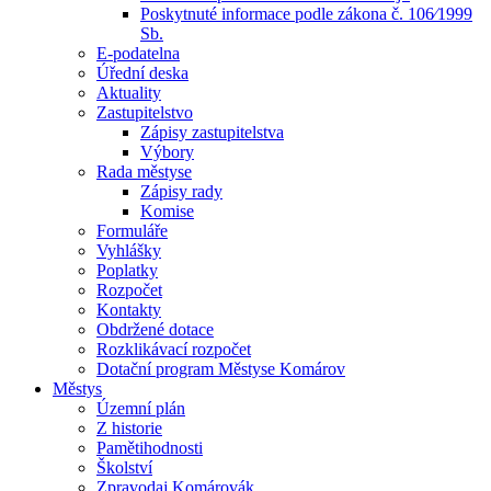
Poskytnuté informace podle zákona č. 106⁄1999
Sb.
E-podatelna
Úřední deska
Aktuality
Zastupitelstvo
Zápisy zastupitelstva
Výbory
Rada městyse
Zápisy rady
Komise
Formuláře
Vyhlášky
Poplatky
Rozpočet
Kontakty
Obdržené dotace
Rozklikávací rozpočet
Dotační program Městyse Komárov
Městys
Územní plán
Z historie
Pamětihodnosti
Školství
Zpravodaj Komárovák