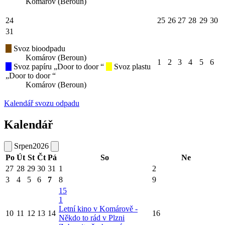
Komárov (Beroun)
24
25
26
27
28
29
30
31
Svoz bioodpadu
Komárov (Beroun)
1
2
3
4
5
6
Svoz papíru „Door to door “
Svoz plastu
„Door to door “
Komárov (Beroun)
Kalendář svozu odpadu
Kalendář
Srpen
2026
Po
Út
St
Čt
Pá
So
Ne
27
28
29
30
31
1
2
3
4
5
6
7
8
9
15
1
Letní kino v Komárově -
10
11
12
13
14
16
Někdo to rád v Plzni