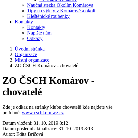
Naučná stezka Okolím Komárova
Tipy na výlety v Komárově a okolí
Kleštěnické roubenky
Kontakty
Kontakty
Napište nám
Odkazy
Úvodní stránka
Organizace
Místní organizace
ZO ČSCH Komárov - chovatelé
ZO ČSCH Komárov -
chovatelé
Zde je odkaz na stránky klubu chovatelů kde najdete vše
potřebné:
www.cschkom.wz.cz
Datum vložení:
31. 10. 2019 8:12
Datum poslední aktualizace:
31. 10. 2019 8:13
Autor:
Edita Bričová