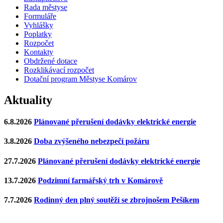
Rada městyse
Formuláře
Vyhlášky
Poplatky
Rozpočet
Kontakty
Obdržené dotace
Rozklikávací rozpočet
Dotační program Městyse Komárov
Aktuality
6.8.2026
Plánované přerušení dodávky elektrické energie
3.8.2026
Doba zvýšeného nebezpečí požáru
27.7.2026
Plánované přerušení dodávky elektrické energie
13.7.2026
Podzimní farmářský trh v Komárově
7.7.2026
Rodinný den plný soutěží se zbrojnošem Pešíkem