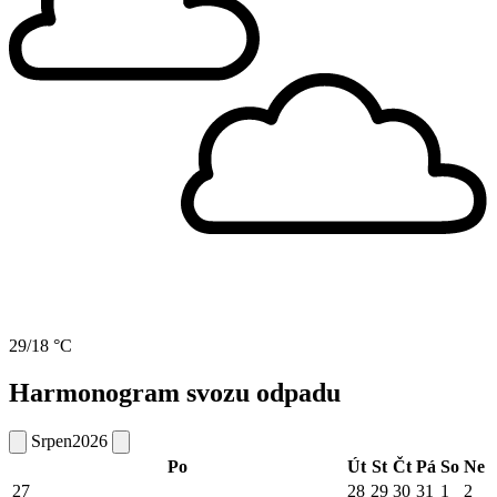
29/18 °C
Harmonogram svozu odpadu
Srpen
2026
Po
Út
St
Čt
Pá
So
Ne
27
28
29
30
31
1
2