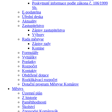
Poskytnuté informace podle zákona č. 106⁄1999
Sb.
E-podatelna
Úřední deska
Aktuality
Zastupitelstvo
Zápisy zastupitelstva
Výbory
Rada městyse
Zápisy rady
Komise
Formuláře
Vyhlášky
Poplatky
Rozpočet
Kontakty
Obdržené dotace
Rozklikávací rozpočet
Dotační program Městyse Komárov
Městys
Územní plán
Z historie
Pamětihodnosti
Školství
Zpravodaj Komárovák