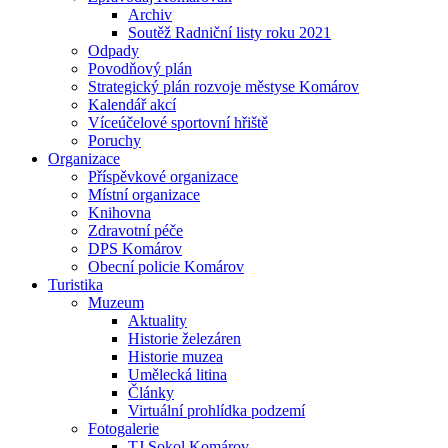
Archiv
Soutěž Radniční listy roku 2021
Odpady
Povodňový plán
Strategický plán rozvoje městyse Komárov
Kalendář akcí
Víceúčelové sportovní hřiště
Poruchy
Organizace
Příspěvkové organizace
Místní organizace
Knihovna
Zdravotní péče
DPS Komárov
Obecní policie Komárov
Turistika
Muzeum
Aktuality
Historie železáren
Historie muzea
Umělecká litina
Články
Virtuální prohlídka podzemí
Fotogalerie
TJ Sokol Komárov