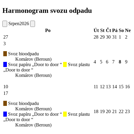
Harmonogram svozu odpadu
Srpen
2026
Po
Út
St
Čt
Pá
So
Ne
27
28
29
30
31
1
2
3
Svoz bioodpadu
Komárov (Beroun)
4
5
6
7
8
9
Svoz papíru „Door to door “
Svoz plastu
„Door to door “
Komárov (Beroun)
10
11
12
13
14
15
16
17
Svoz bioodpadu
Komárov (Beroun)
18
19
20
21
22
23
Svoz papíru „Door to door “
Svoz plastu
„Door to door “
Komárov (Beroun)