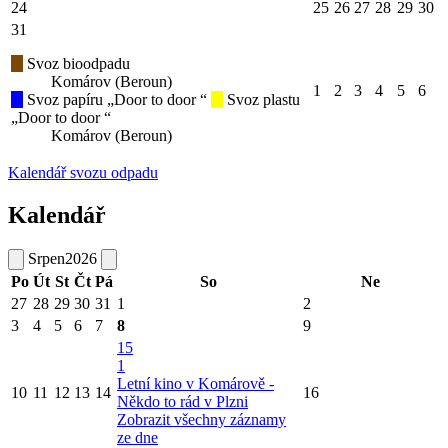
24
25
26
27
28
29
30
31
Svoz bioodpadu
Komárov (Beroun)
1
2
3
4
5
6
Svoz papíru „Door to door “
Svoz plastu
„Door to door “
Komárov (Beroun)
Kalendář svozu odpadu
Kalendář
Srpen
2026
Po
Út
St
Čt
Pá
So
Ne
27
28
29
30
31
1
2
3
4
5
6
7
8
9
15
1
Letní kino v Komárově -
10
11
12
13
14
16
Někdo to rád v Plzni
Zobrazit všechny záznamy
ze dne