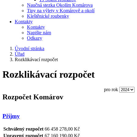
Naučná stezka Okolím Komárova
Tipy na výlety v Komárově a okolí
Kleštěnické roubenky
Kontakty
Kontakty
Napište nám
Odkazy
Úvodní stránka
Úřad
Rozklikávací rozpočet
Rozklikávací rozpočet
pro rok
Rozpočet Komárov
Příjmy
Schválený rozpočet
66 458 278,00 Kč
Upravený rozpočet
67 160 190,00 Kč