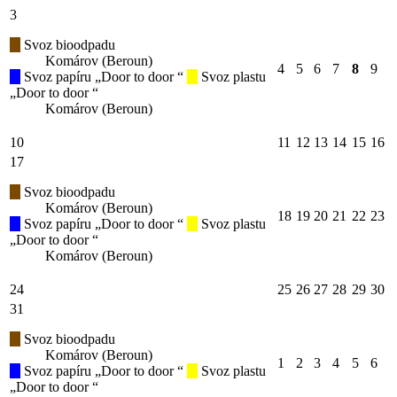
3
Svoz bioodpadu
Komárov (Beroun)
4
5
6
7
8
9
Svoz papíru „Door to door “
Svoz plastu
„Door to door “
Komárov (Beroun)
10
11
12
13
14
15
16
17
Svoz bioodpadu
Komárov (Beroun)
18
19
20
21
22
23
Svoz papíru „Door to door “
Svoz plastu
„Door to door “
Komárov (Beroun)
24
25
26
27
28
29
30
31
Svoz bioodpadu
Komárov (Beroun)
1
2
3
4
5
6
Svoz papíru „Door to door “
Svoz plastu
„Door to door “